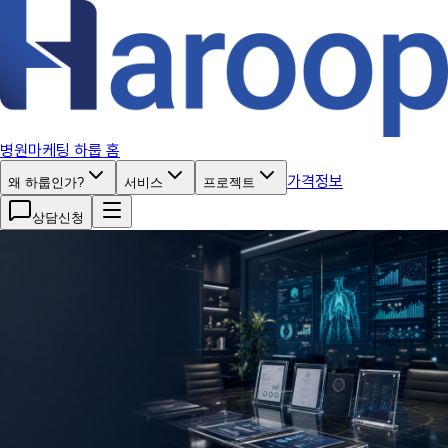
S
k
i
p
t
o
c
o
병원마케팅 하룹 홈
n
t
가격정보
왜 하룹인가?
서비스
프로젝트
e
n
상담신청
t