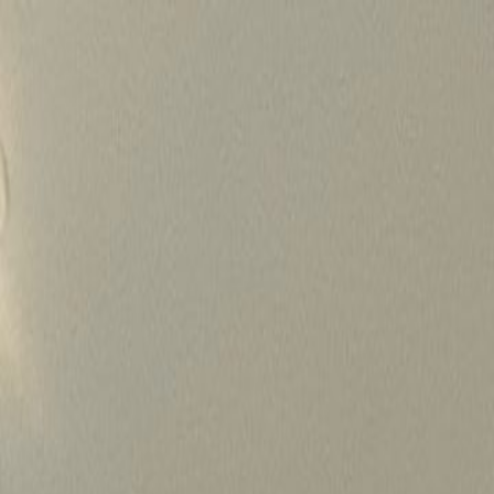
Skip
to
content
가격정보
왜 하룹인가?
서비스
프로젝트
상담신청