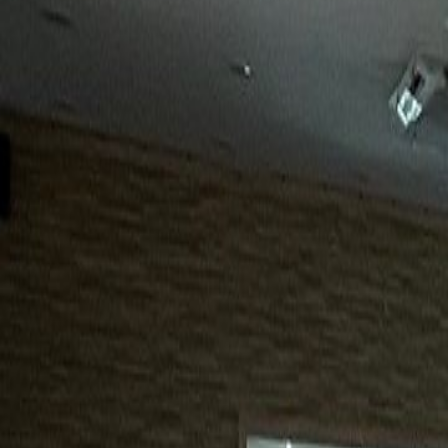
15년
98%