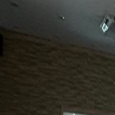
15년
98%