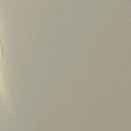
Skip
to
content
가격정보
왜 하룹인가?
서비스
프로젝트
상담신청