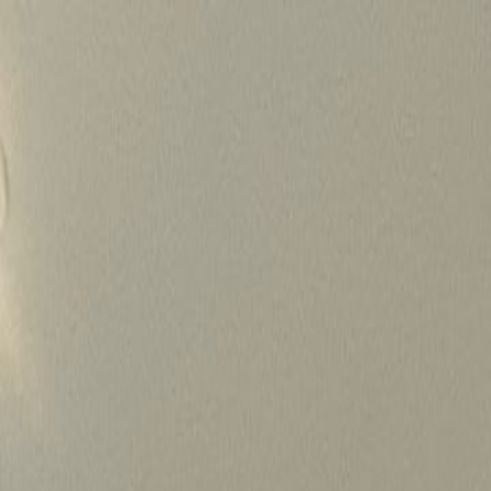
Skip
to
content
가격정보
왜 하룹인가?
서비스
프로젝트
상담신청