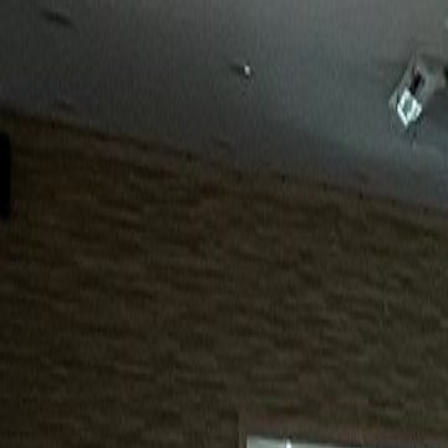
15년
98%