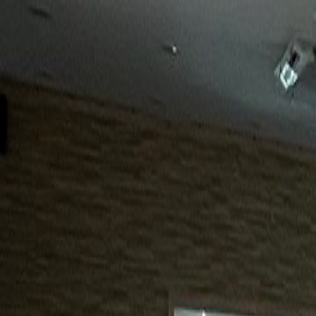
15년
98%