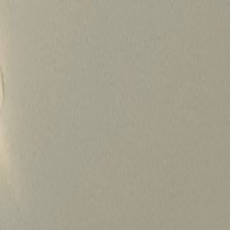
Skip
to
content
가격정보
왜 하룹인가?
서비스
프로젝트
상담신청