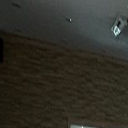
15년
98%