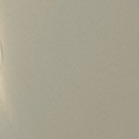
Skip
to
content
가격정보
왜 하룹인가?
서비스
프로젝트
상담신청