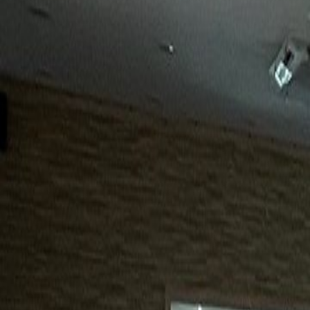
15년
98%