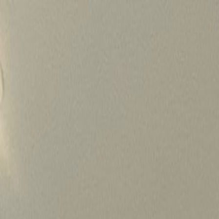
Skip
to
content
가격정보
왜 하룹인가?
서비스
프로젝트
상담신청