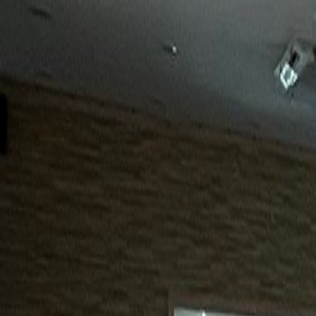
15년
98%