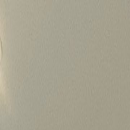
Skip
to
content
가격정보
왜 하룹인가?
서비스
프로젝트
상담신청