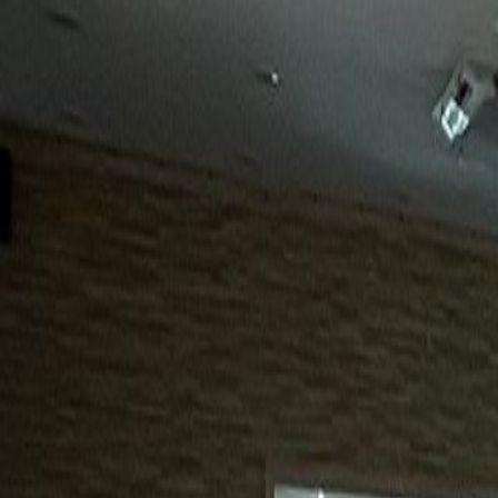
15년
98%