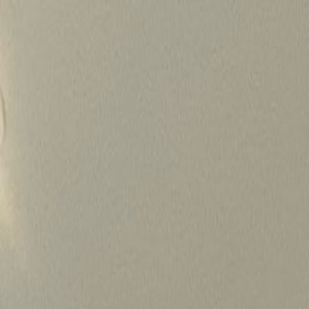
Skip
to
content
가격정보
왜 하룹인가?
서비스
프로젝트
상담신청