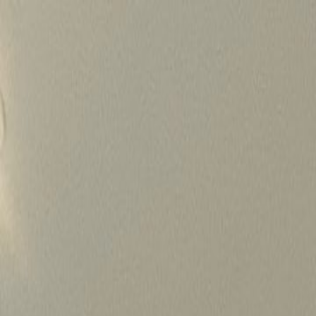
Skip
to
content
가격정보
왜 하룹인가?
서비스
프로젝트
상담신청