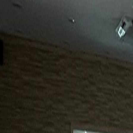
15년
98%