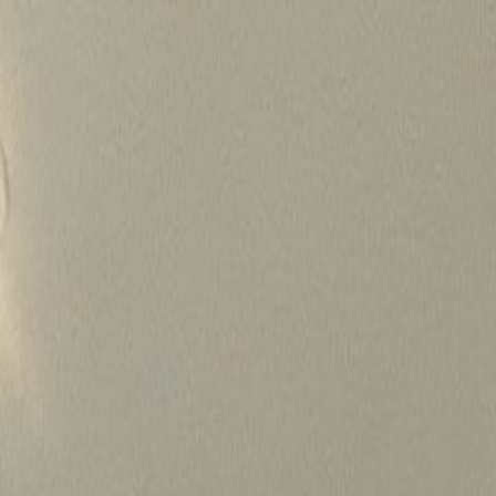
Skip
to
content
가격정보
왜 하룹인가?
서비스
프로젝트
상담신청