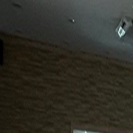
15년
98%