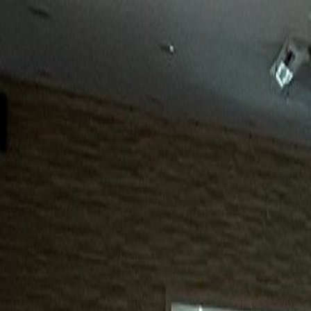
15년
98%