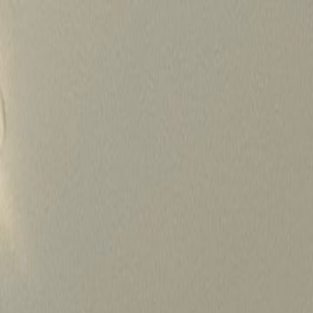
Skip
to
content
가격정보
왜 하룹인가?
서비스
프로젝트
상담신청