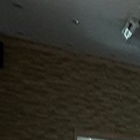
15년
98%