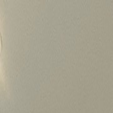
Skip
to
content
가격정보
왜 하룹인가?
서비스
프로젝트
상담신청