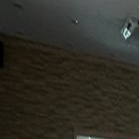
15년
98%