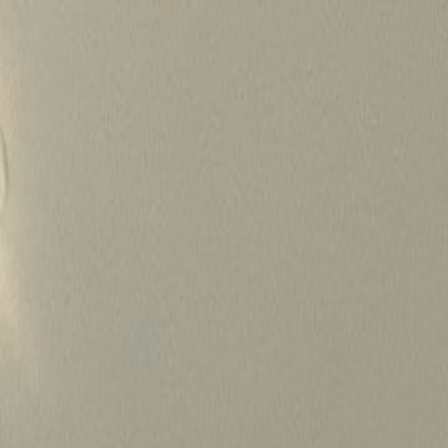
Skip
to
content
가격정보
왜 하룹인가?
서비스
프로젝트
상담신청