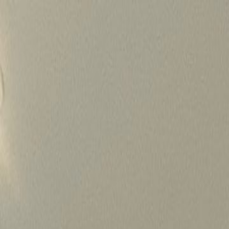
Skip
to
content
가격정보
왜 하룹인가?
서비스
프로젝트
상담신청