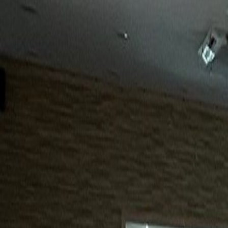
15년
98%