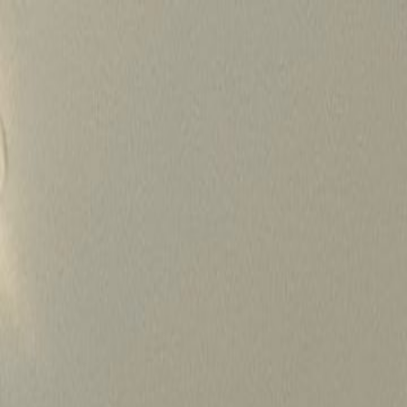
Skip
to
content
가격정보
왜 하룹인가?
서비스
프로젝트
상담신청