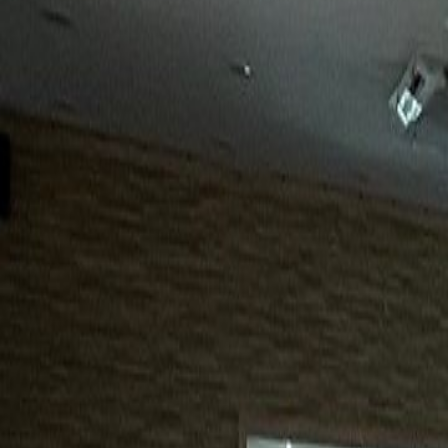
15년
98%