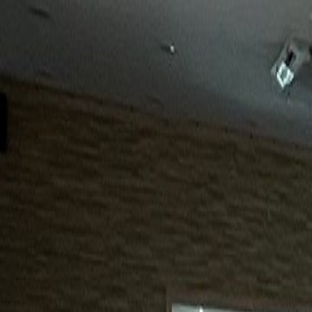
15년
98%