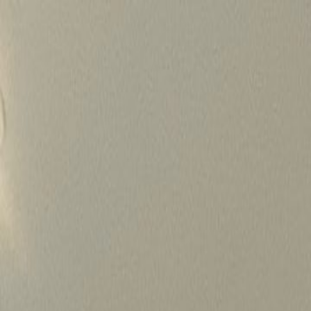
Skip
to
content
가격정보
왜 하룹인가?
서비스
프로젝트
상담신청