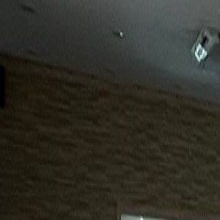
15년
98%