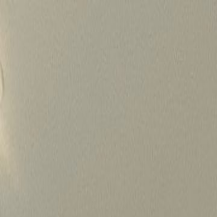
Skip
to
content
가격정보
왜 하룹인가?
서비스
프로젝트
상담신청