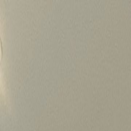
Skip
to
content
가격정보
왜 하룹인가?
서비스
프로젝트
상담신청