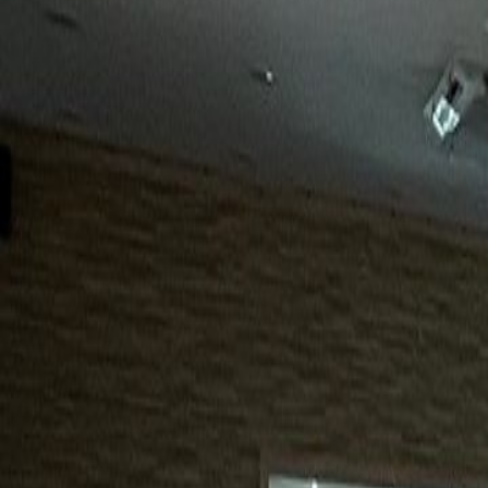
15년
98%