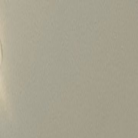
Skip
to
content
가격정보
왜 하룹인가?
서비스
프로젝트
상담신청