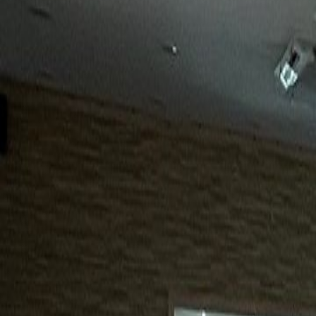
15년
98%