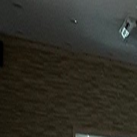
15년
98%