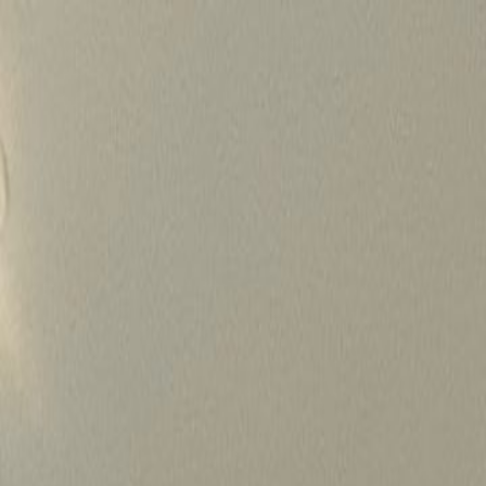
Skip
to
content
가격정보
왜 하룹인가?
서비스
프로젝트
상담신청