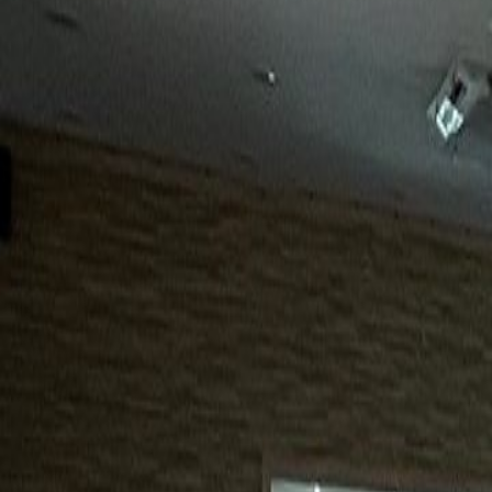
15년
98%