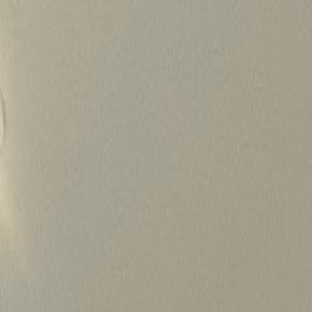
Skip
to
content
가격정보
왜 하룹인가?
서비스
프로젝트
상담신청