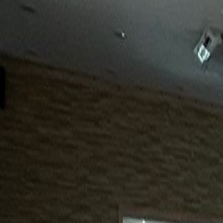
15년
98%