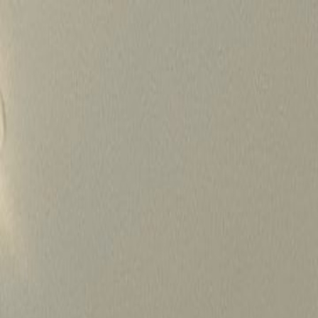
Skip
to
content
가격정보
왜 하룹인가?
서비스
프로젝트
상담신청