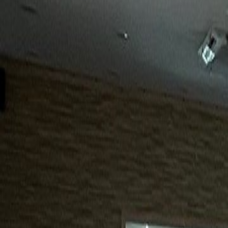
15년
98%