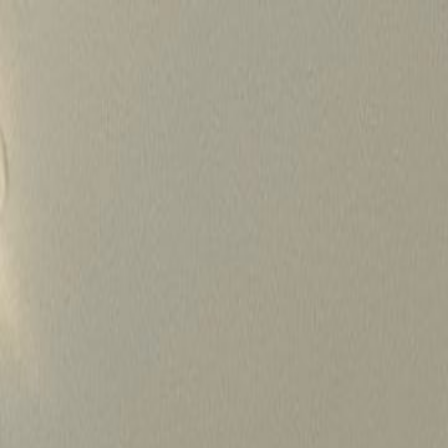
Skip
to
content
가격정보
왜 하룹인가?
서비스
프로젝트
상담신청