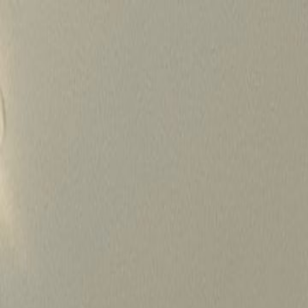
Skip
to
content
가격정보
왜 하룹인가?
서비스
프로젝트
상담신청