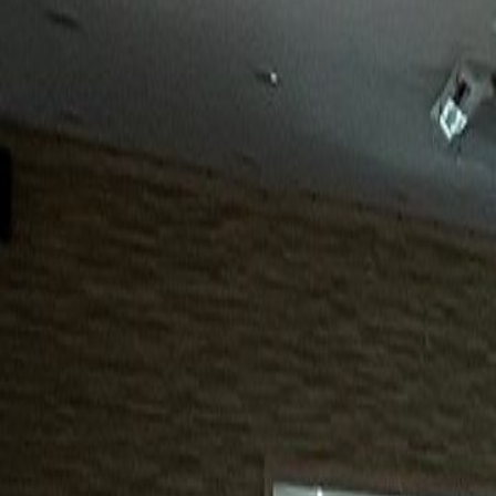
15년
98%