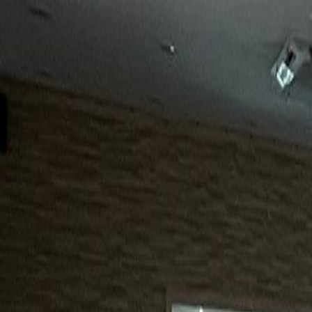
15년
98%