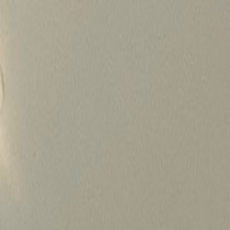
Skip
to
content
가격정보
왜 하룹인가?
서비스
프로젝트
상담신청