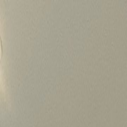
Skip
to
content
가격정보
왜 하룹인가?
서비스
프로젝트
상담신청