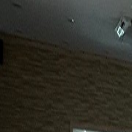
15년
98%