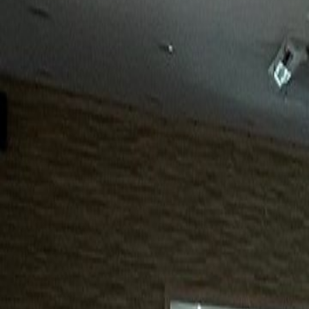
15년
98%