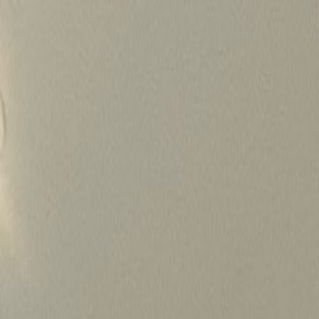
Skip
to
content
가격정보
왜 하룹인가?
서비스
프로젝트
상담신청