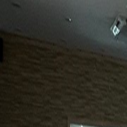
15년
98%