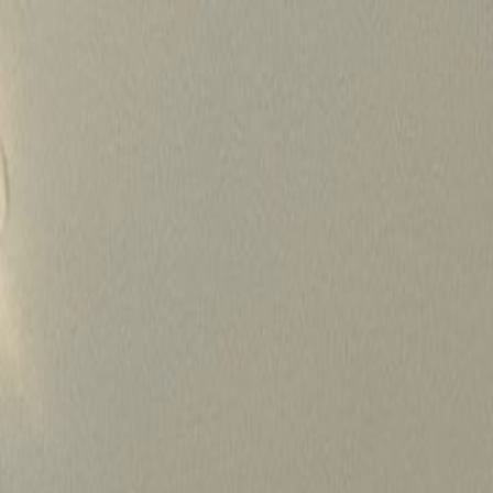
Skip
to
content
가격정보
왜 하룹인가?
서비스
프로젝트
상담신청