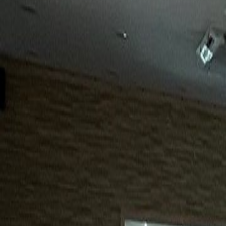
15년
98%