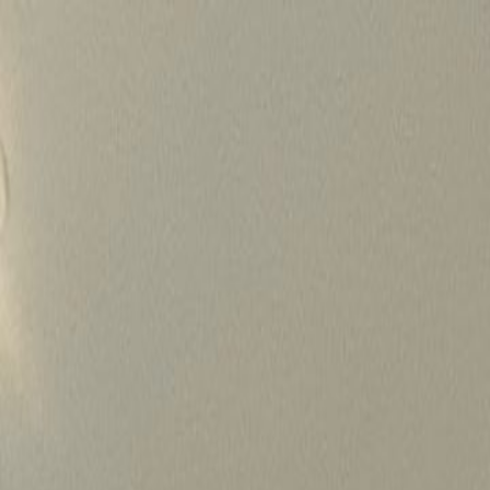
Skip
to
content
가격정보
왜 하룹인가?
서비스
프로젝트
상담신청