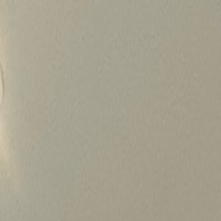
Skip
to
content
가격정보
왜 하룹인가?
서비스
프로젝트
상담신청