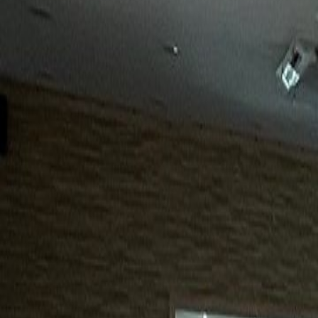
15년
98%