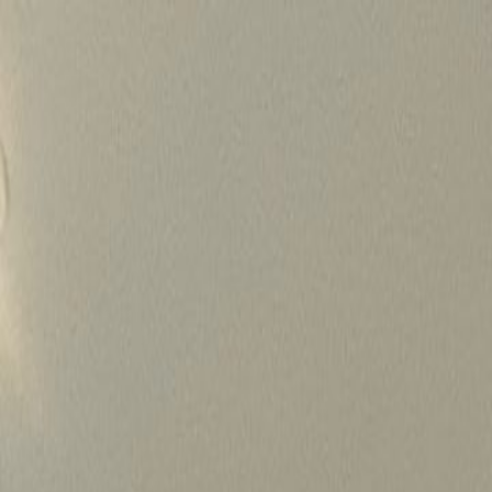
Skip
to
content
가격정보
왜 하룹인가?
서비스
프로젝트
상담신청