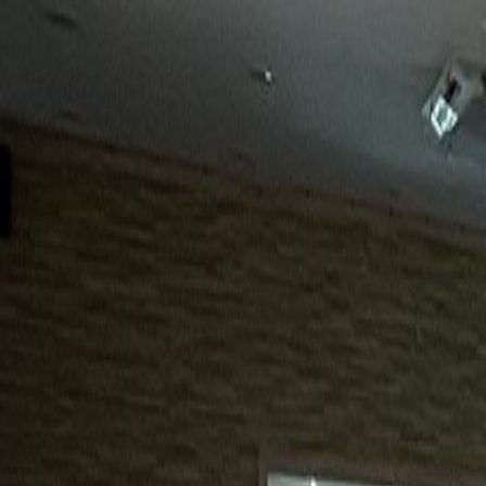
15년
98%