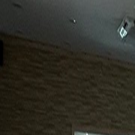
15년
98%