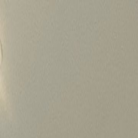
Skip
to
content
가격정보
왜 하룹인가?
서비스
프로젝트
상담신청