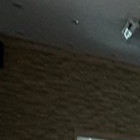
15년
98%