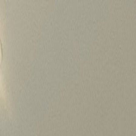
Skip
to
content
가격정보
왜 하룹인가?
서비스
프로젝트
상담신청