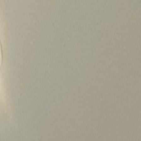
Skip
to
content
가격정보
왜 하룹인가?
서비스
프로젝트
상담신청