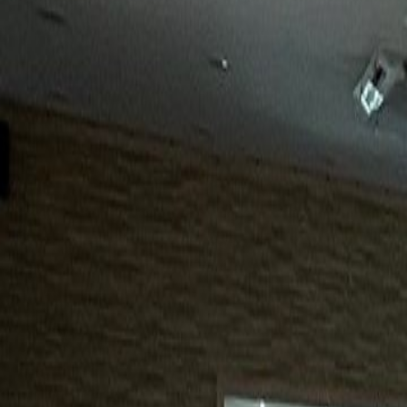
15년
98%