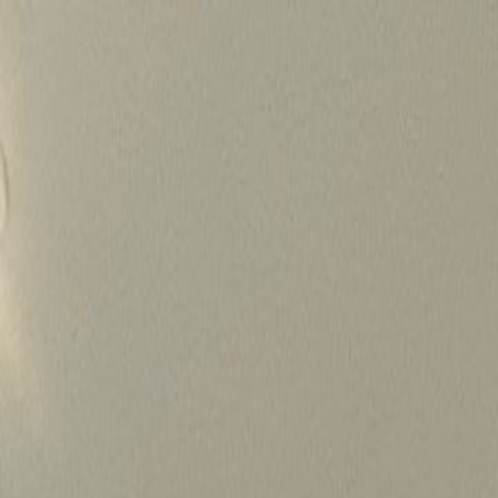
Skip
to
content
가격정보
왜 하룹인가?
서비스
프로젝트
상담신청