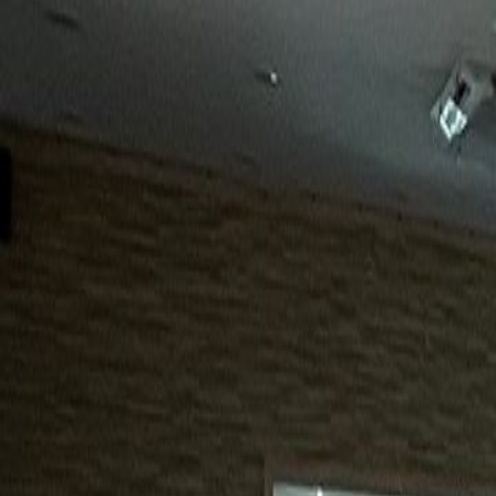
15년
98%