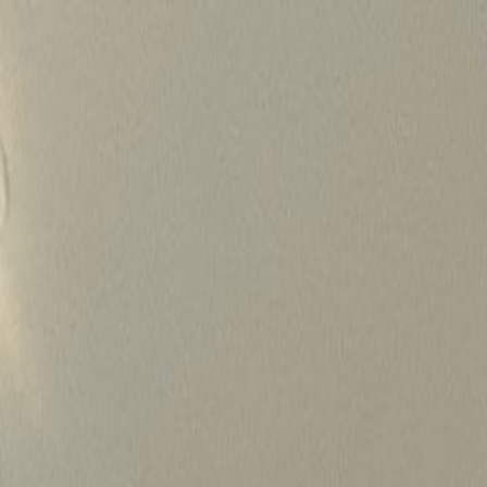
Skip
to
content
가격정보
왜 하룹인가?
서비스
프로젝트
상담신청