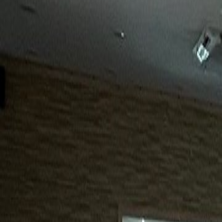
15년
98%