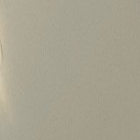
Skip
to
content
가격정보
왜 하룹인가?
서비스
프로젝트
상담신청