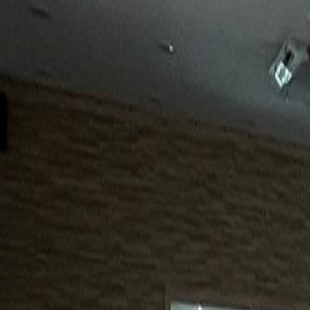
15년
98%