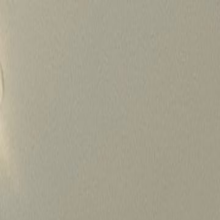
Skip
to
content
가격정보
왜 하룹인가?
서비스
프로젝트
상담신청