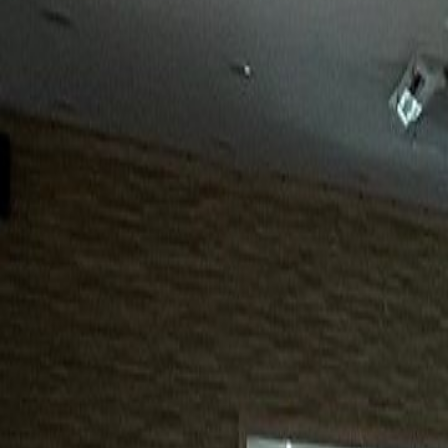
15년
98%