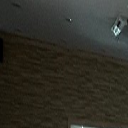
15년
98%