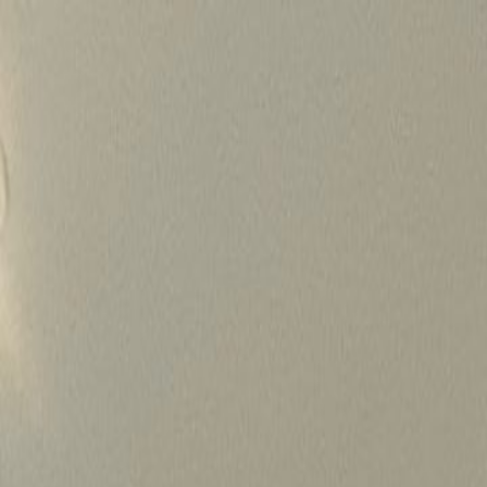
Skip
to
content
가격정보
왜 하룹인가?
서비스
프로젝트
상담신청