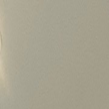
Skip
to
content
가격정보
왜 하룹인가?
서비스
프로젝트
상담신청