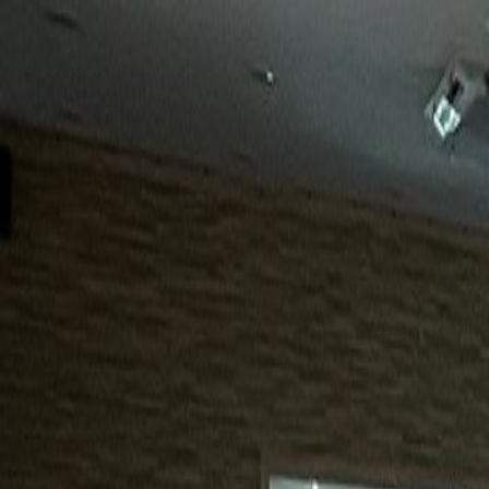
15년
98%