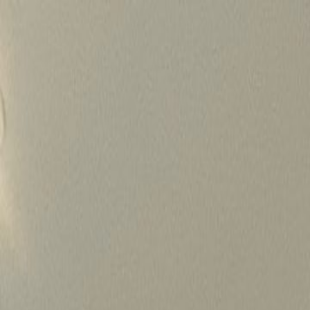
Skip
to
content
가격정보
왜 하룹인가?
서비스
프로젝트
상담신청