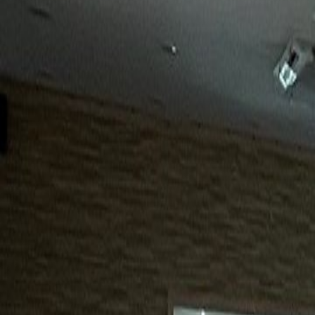
15년
98%