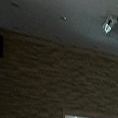
15년
98%