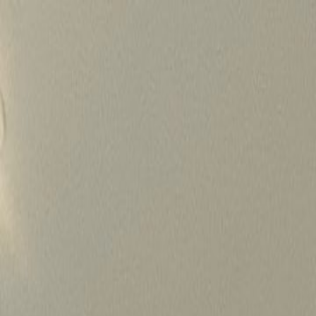
Skip
to
content
가격정보
왜 하룹인가?
서비스
프로젝트
상담신청