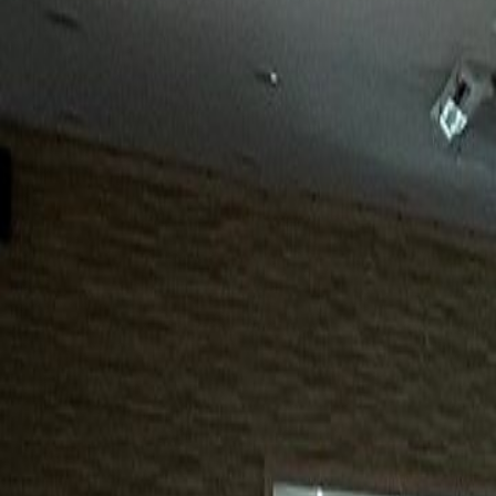
15년
98%