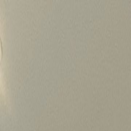
Skip
to
content
가격정보
왜 하룹인가?
서비스
프로젝트
상담신청