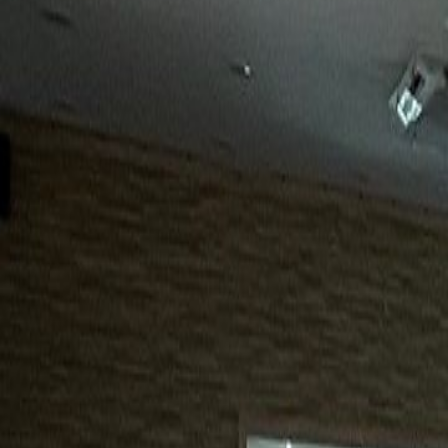
15년
98%