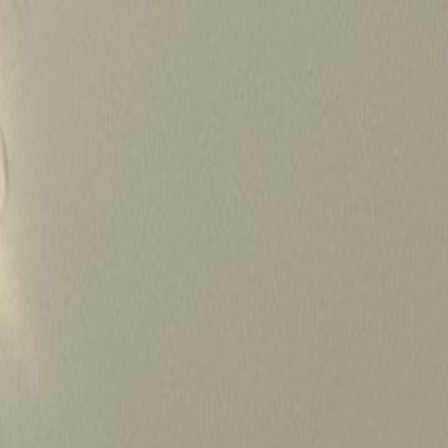
Skip
to
content
가격정보
왜 하룹인가?
서비스
프로젝트
상담신청