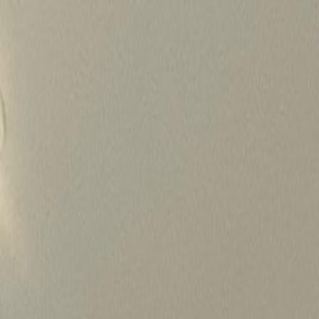
Skip
to
content
가격정보
왜 하룹인가?
서비스
프로젝트
상담신청