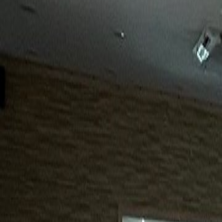
15년
98%