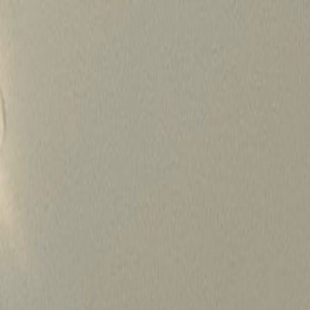
Skip
to
content
가격정보
왜 하룹인가?
서비스
프로젝트
상담신청