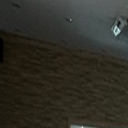
15년
98%