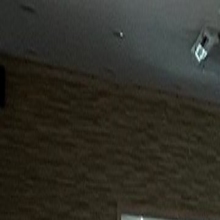
15년
98%