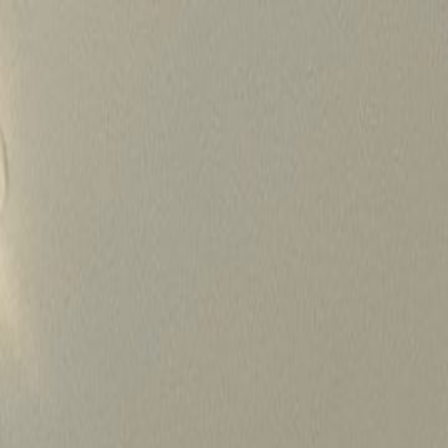
Skip
to
content
가격정보
왜 하룹인가?
서비스
프로젝트
상담신청