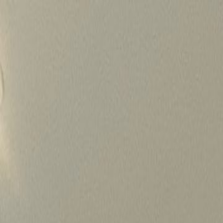
Skip
to
content
가격정보
왜 하룹인가?
서비스
프로젝트
상담신청