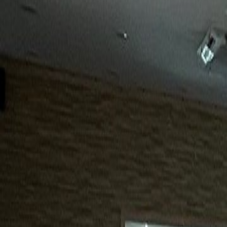
15년
98%