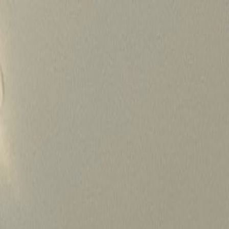
Skip
to
content
가격정보
왜 하룹인가?
서비스
프로젝트
상담신청