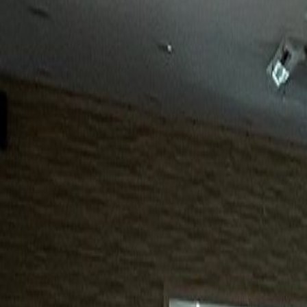
15년
98%